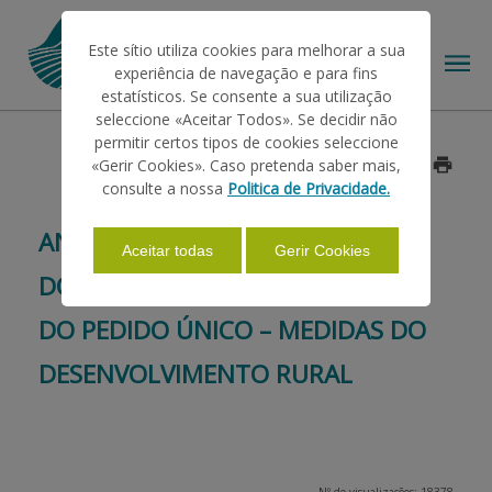
Este sítio utiliza cookies para melhorar a sua
experiência de navegação e para fins
estatísticos. Se consente a sua utilização
seleccione «Aceitar Todos». Se decidir não
permitir certos tipos de cookies seleccione
O IFAP
«Gerir Cookies». Caso pretenda saber mais,
Data: 2020/08/31
consulte a nossa
Politica de Privacidade.
AJUDAS/APOIOS
ANTECIPAÇÃO EXTRAORDINÁRIA
Aceitar todas
Gerir Cookies
DO ADIANTAMENTO DAS AJUDAS
INFORMAÇÕES
DO PEDIDO ÚNICO – MEDIDAS DO
DESENVOLVIMENTO RURAL
ESTATÍSTICAS
PAGAMENTOS