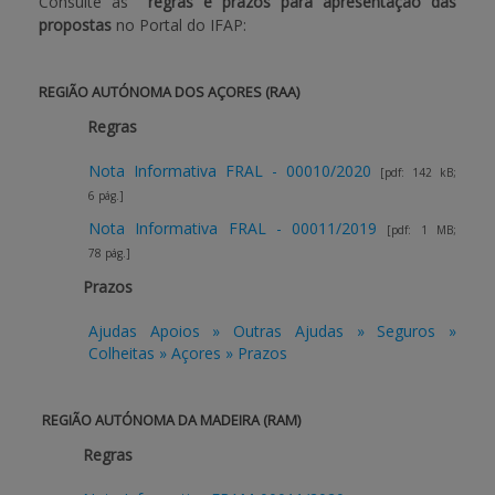
Consulte as
regras e prazos para apresentação das
propostas
no Portal do IFAP:
APOIO AO BENEFICIÁRIO
REGIÃO AUTÓNOMA DOS AÇORES (RAA)
Regras
Entrar / Registar
Nota Informativa FRAL - 00010/2020
[pdf: 142 kB;
6 pág.]
Nota Informativa FRAL - 00011/2019
[pdf: 1 MB;
78 pág.]
Prazos
Ajudas Apoios » Outras Ajudas » Seguros »
Colheitas » Açores » Prazos
REGIÃO AUTÓNOMA DA MADEIRA (RAM)
Regras