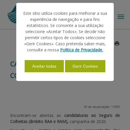
Este sítio utiliza cookies para melhorar a sua
experiência de navegação e para fins
estatísticos. Se consente a sua utilização
seleccione «Aceitar Todos». Se decidir não
permitir certos tipos de cookies seleccione
O IFAP
«Gerir Cookies». Caso pretenda saber mais,
Data: 2020/08/18
consulte a nossa
Politica de Privacidade.
AJUDAS/APOIOS
CANDIDATURAS - SEGURO DE
Aceitar todas
Gerir Cookies
COLHEITAS (RAA E RAM)
INFORMAÇÕES
ESTATÍSTICAS
Nº de visualizações: 11900
Encontram-se abertas as
candidaturas ao Seguro de
Colheitas (âmbito RAA e RAM),
campanha de 2020.
PAGAMENTOS