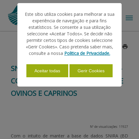
Este sítio utiliza cookies para melhorar a sua
experiência de navegação e para fins
estatísticos. Se consente a sua utilização
seleccione «Aceitar Todos». Se decidir não
permitir certos tipos de cookies seleccione
O IFAP
«Gerir Cookies». Caso pretenda saber mais,
Data: 2020/07/21
consulte a nossa
Politica de Privacidade.
AJUDAS/APOIOS
SNIRA – NOVA FUNCIONALIDADE –
Aceitar todas
Gerir Cookies
CORREÇÃO DE IDENTIFICAÇÕES DE
INFORMAÇÕES
OVINOS E CAPRINOS
ESTATÍSTICAS
Nº de visualizações: 11927
PAGAMENTOS
Com o intuito de manter a base de dados SNIRA (BD