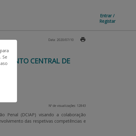
Entrar /
Registar
Data: 2020/07/10
 para
. Se
TAMENTO CENTRAL DE
Caso
Nº de visualizações: 12843
o Penal (DCIAP) visando a colaboração
volvimento das respetivas competências e