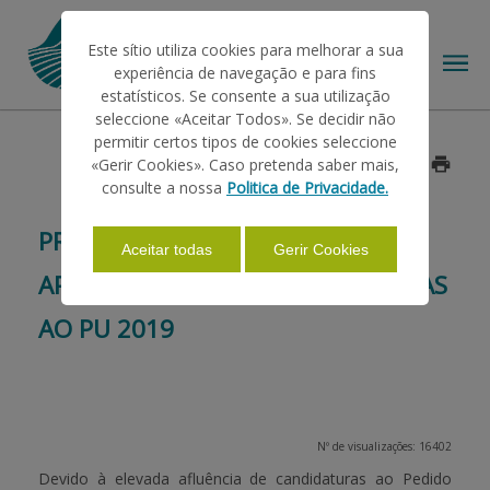
Este sítio utiliza cookies para melhorar a sua
experiência de navegação e para fins
estatísticos. Se consente a sua utilização
seleccione «Aceitar Todos». Se decidir não
permitir certos tipos de cookies seleccione
O IFAP
«Gerir Cookies». Caso pretenda saber mais,
Data: 2019/04/26
consulte a nossa
Politica de Privacidade.
AJUDAS/APOIOS
PRORROGAÇÃO DE PRAZO PARA
Aceitar todas
Gerir Cookies
APRESENTAÇÃO DE CANDIDATURAS
INFORMAÇÕES
AO PU 2019
ESTATÍSTICAS
Nº de visualizações: 16402
PAGAMENTOS
Devido à elevada afluência de candidaturas ao Pedido