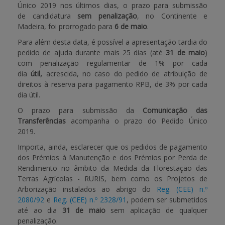
Único 2019 nos últimos dias, o prazo para submissão
de candidatura
sem penalizaçã
o
, no Continente e
APOIO AO BENEFICIÁRIO
Madeira, foi prorrogado para
6 de maio
.
Para além desta data, é possível a apresentação tardia do
pedido de ajuda durante mais 25 dias (até
31 de maio
)
Entrar / Registar
com penalização regulamentar de 1% por cada
dia
útil
,
acrescida, no caso do pedido de atribuição de
direitos à reserva para pagamento RPB, de 3% por cada
dia
útil
.
O prazo para submissão da
Comunicação das
Transferências
acompanha o prazo do Pedido Único
2019.
Importa, ainda, esclarecer que os pedidos de pagamento
dos Prémios à Manutenção e dos Prémios por Perda de
Rendimento no âmbito da Medida da Florestação das
Terras Agrícolas - RURIS, bem como os Projetos de
Arborização instalados ao abrigo do
Reg. (CEE) n.º
2080/92
e
Reg. (CEE) n.º 2328/91
, podem ser submetidos
até ao dia
31 de maio
sem aplicação de qualquer
penalização.