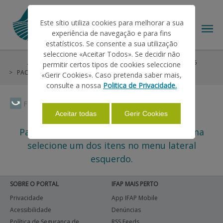
Este sítio utiliza cookies para melhorar a sua
experiência de navegação e para fins
estatísticos. Se consente a sua utilização
seleccione «Aceitar Todos». Se decidir não
Ajudas/Apoios
Ajudas no Pedido Único
Pré-PU 2025
permitir certos tipos de cookies seleccione
O IFAP
PAC 2014-2022
Zonas Desfavorecidas
«Gerir Cookies». Caso pretenda saber mais,
consulte a nossa
Politica de Privacidade.
AJUDAS/APOIOS
Faça Swipe para ver o menu
Aceitar todas
Gerir Cookies
Para assuntos relacionados com este tema
INFORMAÇÕES
selecione um dos itens no menu lateral
esquerdo.
ESTATÍSTICAS
SOBRE O PORTAL
IFAP MAIS PERTO
Privacidade
App IFAP Mobile
PAGAMENTOS
Acessibilidade
Denúncias
Política de Segurança de
RSS Feeds