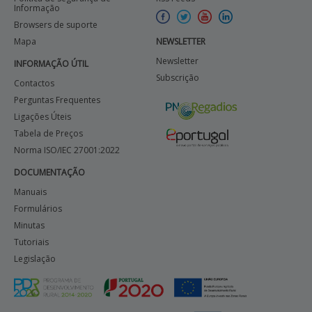
Informação
Browsers de suporte
APOIO AO BENEFICIÁRIO
Mapa
NEWSLETTER
Newsletter
INFORMAÇÃO ÚTIL
Subscrição
Entrar / Registar
Contactos
Perguntas Frequentes
Ligações Úteis
Tabela de Preços
Norma ISO/IEC 27001:2022
DOCUMENTAÇÃO
Manuais
Formulários
Minutas
Tutoriais
Legislação