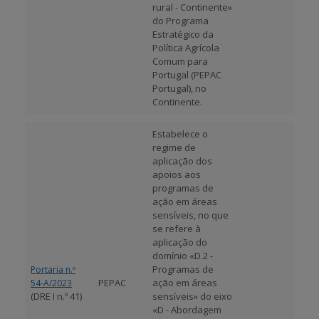
rural - Continente»
do Programa
Estratégico da
Política Agrícola
Comum para
Portugal (PEPAC
Portugal), no
Continente.
Estabelece o
regime de
aplicação dos
apoios aos
programas de
ação em áreas
sensíveis, no que
se refere à
aplicação do
domínio «D.2 -
Programas de
Portaria n.º
PEPAC
ação em áreas
54-A/2023
(DRE I n.º 41)
sensíveis» do eixo
«D - Abordagem