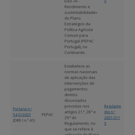
Eixo «A -
5
Rendimento e
sustentabilidade»
do Plano
Estratégico da
Política Agrícola
Comum para
Portugal (PEPAC
Portugal), no
Continente.
Estabelece as
normas nacionais
de aplicação das
intervenções de
pagamentos
diretos
dissociados
previstas nos
Regulame
Portaria n.º
artigos 21.º, 28.º e
nto n.º
PEPAC
54-D/2023
29.º do
2021/211
(DRE I n.º 41)
Regulamento, no
5
que se refere à
aplicação do Plano