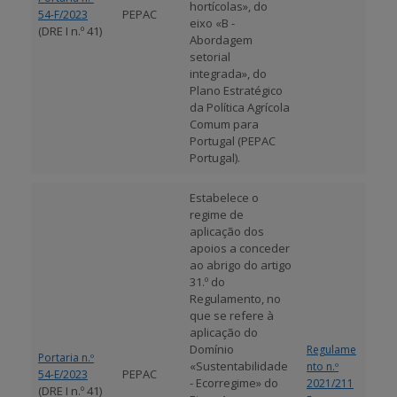
hortícolas», do
PEPAC
54-F/2023
eixo «B -
(DRE I n.º 41)
Abordagem
setorial
integrada», do
Plano Estratégico
da Política Agrícola
Comum para
Portugal (PEPAC
Portugal).
Estabelece o
regime de
aplicação dos
apoios a conceder
ao abrigo do artigo
31.º do
Regulamento, no
que se refere à
aplicação do
Domínio
Regulame
Portaria n.º
«Sustentabilidade
nto n.º
PEPAC
54-E/2023
- Ecorregime» do
2021/211
(DRE I n.º 41)