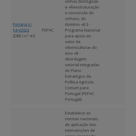
vinhas (biológica)»
e «Reestruturação
e conversão de
vinhas», do
domínio «B.3 -
Portaria n.º
PEPAC
Programa Nacional
54-J/2023
(DRE I n.º 41)
para apoio ao
setor da
vitivinicultura» do
eixo «B -
Abordagem
setorial integrada»
do Plano
Estratégico da
Política Agrícola
Comum para
Portugal (PEPAC
Portugal).
Estabelece as
normas nacionais
de aplicação das
intervenções de