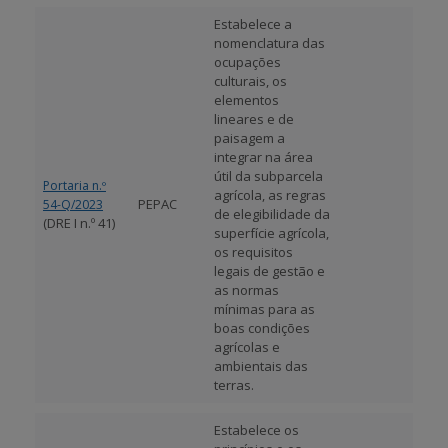
Estabelece a
APOIO AO BENEFICIÁRIO
nomenclatura das
ocupações
culturais, os
elementos
Entrar / Registar
lineares e de
paisagem a
integrar na área
útil da subparcela
Portaria n.º
agrícola, as regras
PEPAC
54-Q/2023
de elegibilidade da
(DRE I n.º 41)
superfície agrícola,
os requisitos
legais de gestão e
as normas
mínimas para as
boas condições
agrícolas e
ambientais das
terras.
Estabelece os