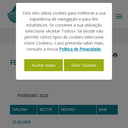
Este sítio utiliza cookies para melhorar a sua
experiência de navegação e para fins
estatísticos. Se consente a sua utilização
seleccione «Aceitar Todos». Se decidir não
Legislação
2023
Fevereiro
permitir certos tipos de cookies seleccione
O IFAP
«Gerir Cookies». Caso pretenda saber mais,
consulte a nossa
Politica de Privacidade.
Atualizado a 2023/02/28
AJUDAS/APOIOS
FEVEREIRO
Aceitar todas
Gerir Cookies
INFORMAÇÕES
FEVEREIRO 2023
ESTATÍSTICAS
DIPLOMA
SECTOR
RESUMO
BASE
PAGAMENTOS
27-02-2023