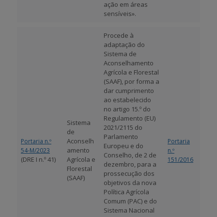
ação em áreas
sensíveis».
Procede à
adaptação do
Sistema de
Aconselhamento
Agrícola e Florestal
(SAAF), por forma a
dar cumprimento
ao estabelecido
no artigo 15.º do
Regulamento (EU)
Sistema
2021/2115 do
de
Parlamento
Aconselh
Portaria n.º
Portaria
Europeu e do
amento
54-M/2023
n.º
Conselho, de 2 de
(DRE I n.º 41)
Agrícola e
151/2016
dezembro, para a
Florestal
prossecução dos
(SAAF)
objetivos da nova
Política Agrícola
Comum (PAC) e do
Sistema Nacional