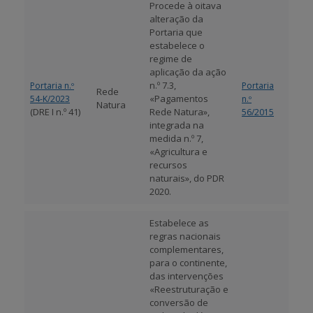
Procede à oitava
alteração da
Portaria que
estabelece o
regime de
aplicação da ação
n.º 7.3,
Portaria n.º
Portaria
Rede
«Pagamentos
54-K/2023
n.º
Natura
(DRE I n.º 41)
Rede Natura»,
56/2015
integrada na
medida n.º 7,
«Agricultura e
recursos
naturais», do PDR
2020.
Estabelece as
regras nacionais
complementares,
para o continente,
das intervenções
«Reestruturação e
conversão de