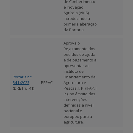
de Conhecimento
e Inovação
Agrícola (AKIS),
introduzindo a
primeira alteração
da Portaria.
Aprova o
Regulamento dos
pedidos de ajuda
e de pagamento a
apresentar ao
Instituto de
Financiamento da
Portaria n.º
PEPAC
Agricultura e
54-L/2023
(DRE I n.º 41)
Pescas, I. P. (IFAP, I.
P.), no âmbito das
intervenções
definidas a nível
nacional e
europeu para a
agricultura.