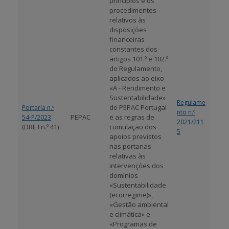
princípios e os
procedimentos
relativos às
disposições
financeiras
constantes dos
artigos 101.º e 102.º
do Regulamento,
aplicados ao eixo
«A - Rendimento e
Sustentabilidade»
Regulame
do PEPAC Portugal
Portaria n.º
nto n.º
PEPAC
e as regras de
54-P/2023
2021/211
(DRE I n.º 41)
cumulação dos
5
apoios previstos
nas portarias
relativas às
intervenções dos
domínios
«Sustentabilidade
(ecorregime)»,
«Gestão ambiental
e climática» e
«Programas de