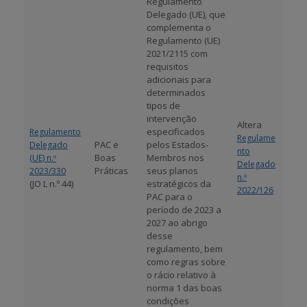
Regulamento
Delegado (UE), que
complementa o
Regulamento (UE)
2021/2115 com
requisitos
adicionais para
determinados
tipos de
intervenção
Altera
especificados
Regulamento
Regulame
PAC e
pelos Estados-
Delegado
nto
Boas
Membros nos
(UE) n.º
Delegado
Práticas
seus planos
2023/330
n.º
(JO L n.º 44)
estratégicos da
2022/126
PAC para o
período de 2023 a
2027 ao abrigo
desse
regulamento, bem
como regras sobre
o rácio relativo à
norma 1 das boas
condições