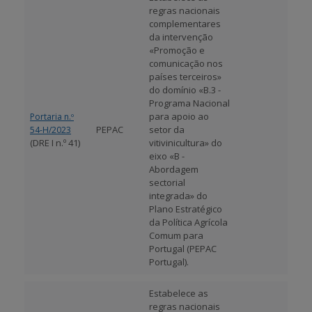
regras nacionais
complementares
da intervenção
«Promoção e
comunicação nos
países terceiros»
do domínio «B.3 -
Programa Nacional
para apoio ao
Portaria n.º
PEPAC
setor da
54-H/2023
(DRE I n.º 41)
vitivinicultura» do
eixo «B -
Abordagem
sectorial
integrada» do
Plano Estratégico
da Política Agrícola
Comum para
Portugal (PEPAC
Portugal).
Estabelece as
regras nacionais