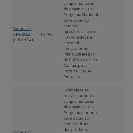
complementares
do domínio «B.2 -
Programa Nacional
para apoio ao
setor da
Portaria n.º
apicultura» do eixo
PEPAC
54-G/2023
«B - Abordagem
(DRE I n.º 41)
sectorial
integrada» do
Plano Estratégico
da Política Agrícola
Comum para
Portugal (PEPAC
Portugal).
Estabelece as
regras nacionais
complementares
do domínio «B.1 -
Programa nacional
para apoio ao
setor da fruta e
dos produtos
Portaria n.º