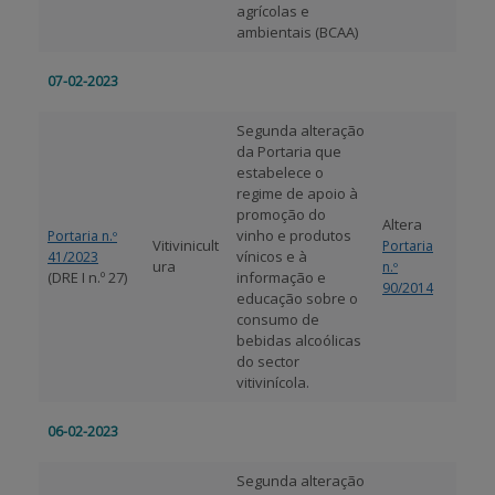
agrícolas e
ambientais (BCAA)
07-02-2023
Segunda alteração
da Portaria que
estabelece o
regime de apoio à
promoção do
Altera
vinho e produtos
Portaria n.º
Vitivinicult
Portaria
vínicos e à
41/2023
ura
n.º
(DRE I n.º 27)
informação e
90/2014
educação sobre o
consumo de
bebidas alcoólicas
do sector
vitivinícola.
06-02-2023
Segunda alteração