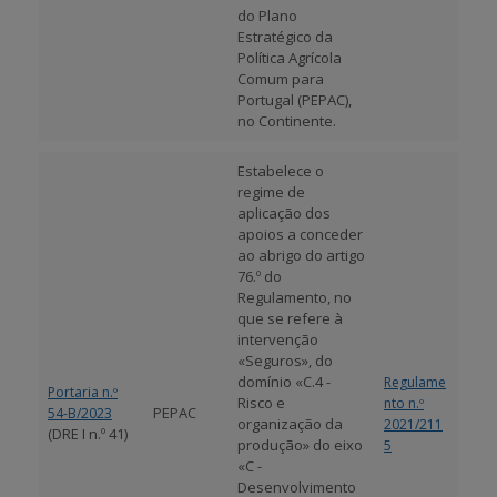
do Plano
Estratégico da
Política Agrícola
Comum para
Portugal (PEPAC),
no Continente.
Estabelece o
regime de
aplicação dos
apoios a conceder
ao abrigo do artigo
76.º do
Regulamento, no
que se refere à
intervenção
«Seguros», do
domínio «C.4 -
Regulame
Portaria n.º
Risco e
nto n.º
PEPAC
54-B/2023
organização da
2021/211
(DRE I n.º 41)
produção» do eixo
5
«C -
Desenvolvimento