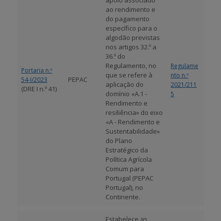
apoio associado
ao rendimento e
do pagamento
específico para o
algodão previstas
nos artigos 32.º a
36.º do
Regulamento, no
Regulame
Portaria n.º
que se refere à
nto n.º
PEPAC
54-I/2023
aplicação do
2021/211
(DRE I n.º 41)
domínio «A.1 -
5
Rendimento e
resiliência» do eixo
«A - Rendimento e
Sustentabilidade»
do Plano
Estratégico da
Política Agrícola
Comum para
Portugal (PEPAC
Portugal), no
Continente.
Estabelece as