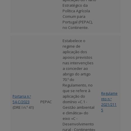
Estratégico da
Política Agrícola
Comum para
Portugal (PEPAC),
no Continente.
Estabelece o
regime de
aplicação dos
apoios previstos
nas intervenções
a conceder ao
abrigo do artigo
70.º do
Regulamento, no
que se refere à
Regulame
aplicação do
Portaria n.º
nto n.º
PEPAC
domínio «C.1 -
54-C/2023
2021/211
(DRE I n.º 41)
Gestão ambiental
5
e climática» do
eixo «C -
Desenvolvimento
rural - Continente»