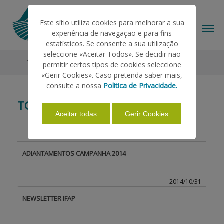
Este sítio utiliza cookies para melhorar a sua
experiência de navegação e para fins
estatísticos. Se consente a sua utilização
seleccione «Aceitar Todos». Se decidir não
Todas as Notícias
permitir certos tipos de cookies seleccione
O IFAP
«Gerir Cookies». Caso pretenda saber mais,
consulte a nossa
Politica de Privacidade.
TODAS AS NOTÍCIAS
AJUDAS/APOIOS
Aceitar todas
Gerir Cookies
INFORMAÇÕES
ADIANTAMENTOS CAMPANHA 2014
ESTATÍSTICAS
2014/10/31
NEWSLETTER IFAP
PAGAMENTOS