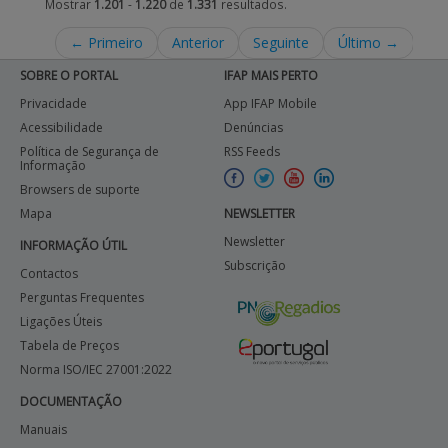
Mostrar
1.201
-
1.220
de
1.331
resultados.
← Primeiro
Anterior
Seguinte
Último →
SOBRE O PORTAL
IFAP MAIS PERTO
Privacidade
App IFAP Mobile
Acessibilidade
Denúncias
Política de Segurança de
RSS Feeds
Informação
Browsers de suporte
Mapa
NEWSLETTER
Newsletter
INFORMAÇÃO ÚTIL
Subscrição
Contactos
Perguntas Frequentes
Ligações Úteis
Tabela de Preços
Norma ISO/IEC 27001:2022
DOCUMENTAÇÃO
Manuais