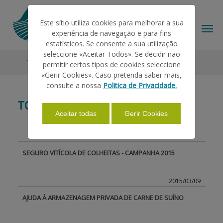
Este sítio utiliza cookies para melhorar a sua
experiência de navegação e para fins
estatísticos. Se consente a sua utilização
seleccione «Aceitar Todos». Se decidir não
Todas as Notícias
permitir certos tipos de cookies seleccione
O IFAP
«Gerir Cookies». Caso pretenda saber mais,
consulte a nossa
Politica de Privacidade.
TODAS AS NOTÍCIAS
AJUDAS/APOIOS
Aceitar todas
Gerir Cookies
INFORMAÇÕES
SEGURO VITÍCOLA DE COLHEITAS - CAMPANHA 2015
ESTATÍSTICAS
2015/03/09
AJUDA À ARMAZENAGEM PRIVADA DE CARNE DE SUÍNO
PAGAMENTOS