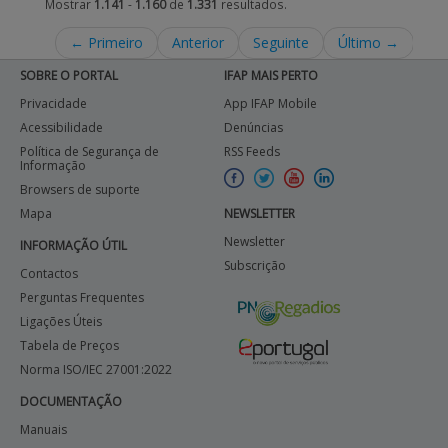
Mostrar
1.141
-
1.160
de
1.331
resultados.
← Primeiro
Anterior
Seguinte
Último →
SOBRE O PORTAL
IFAP MAIS PERTO
Privacidade
App IFAP Mobile
Acessibilidade
Denúncias
Política de Segurança de
RSS Feeds
Informação
Browsers de suporte
Mapa
NEWSLETTER
Newsletter
INFORMAÇÃO ÚTIL
Subscrição
Contactos
Perguntas Frequentes
Ligações Úteis
Tabela de Preços
Norma ISO/IEC 27001:2022
DOCUMENTAÇÃO
Manuais