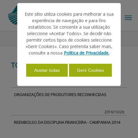
Este sítio utiliza cookies para melhorar a sua
experiência de navegação e para fins
estatísticos. Se consente a sua utilização
seleccione «Aceitar Todos». Se decidir não
Todas as Notícias
permitir certos tipos de cookies seleccione
O IFAP
«Gerir Cookies». Caso pretenda saber mais,
consulte a nossa
Politica de Privacidade.
TODAS AS NOTÍCIAS
AJUDAS/APOIOS
Aceitar todas
Gerir Cookies
INFORMAÇÕES
ORGANIZAÇÕES DE PRODUTORES RECONHECIDAS
ESTATÍSTICAS
2016/10/26
REEMBOLSO DA DISCIPLINA FINANCEIRA - CAMPANHA 2014
PAGAMENTOS