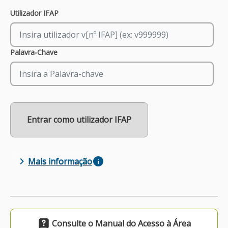
Sign In
Utilizador IFAP
APOIO AO BENEFICIÁRIO
Palavra-Chave
Entrar / Registar
Entrar como utilizador IFAP
Mais informação
Consulte o Manual do Acesso à Área