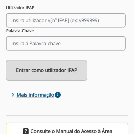
Sign In
Utilizador IFAP
APOIO AO BENEFICIÁRIO
Palavra-Chave
Entrar / Registar
Entrar como utilizador IFAP
Mais informação
Consulte o Manual do Acesso à Área