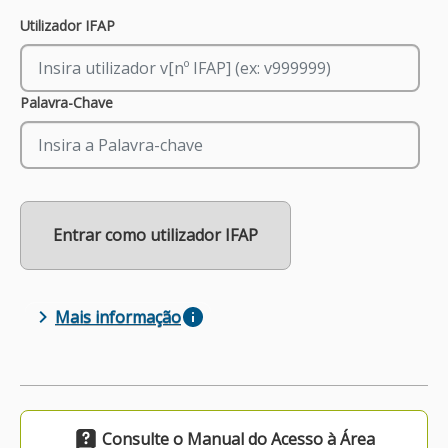
Sign In
Utilizador IFAP
APOIO AO BENEFICIÁRIO
Palavra-Chave
Entrar / Registar
Entrar como utilizador IFAP
Mais informação
Consulte o Manual do Acesso à Área