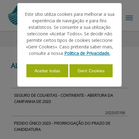
Este sítio utiliza cookies para melhorar a sua
experiência de navegação e para fins
estatísticos. Se consente a sua utilização
seleccione «Aceitar Todos». Se decidir não
All News
permitir certos tipos de cookies seleccione
THE IFAP
«Gerir Cookies». Caso pretenda saber mais,
consulte a nossa
Politica de Privacidade.
ALL NEWS
HELP/SUPPORT
Aceitar todas
Gerir Cookies
INFORMATIONS
SEGURO DE COLHEITAS - CONTINENTE - ABERTURA DA
CAMPANHA DE 2023
STATISTICS
2023/07/06
PEDIDO ÚNICO 2023 - PRORROGAÇÃO DO PRAZO DE
CANDIDATURA
PAYMENTS