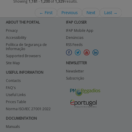
Showing
1,181
-
1,200
of
1,329
results.
← First
Previous
Next
Last →
ABOUT THE PORTAL
IFAP CLOSER
Privacy
IFAP Mobile App
Accessibility
Denúncias
Política de Segurança de
RSS Feeds
Informação
Supported Browsers
Site Map
NEWSLETTER
Newsletter
USEFUL INFORMATION
Subscrição
Contacts
FAQ's
Useful Links
Prices Table
Norma ISO/IEC 27001:2022
DOCUMENTATION
Manuals