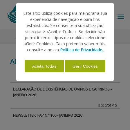
Este sítio utiliza cookies para melhorar a sua
experiência de navegação e para fins
estatísticos. Se consente a sua utilização
seleccione «Aceitar Todos». Se decidir não
All News
permitir certos tipos de cookies seleccione
THE IFAP
«Gerir Cookies». Caso pretenda saber mais,
consulte a nossa
Politica de Privacidade.
ALL NEWS
HELP/SUPPORT
Aceitar todas
Gerir Cookies
INFORMATIONS
DECLARAÇÃO DE E EXISTÊNCIAS DE OVINOS E CAPRINOS -
JANEIRO 2026
STATISTICS
2026/01/15
NEWSLETTER IFAP N.º 166 - JANEIRO 2026
PAYMENTS