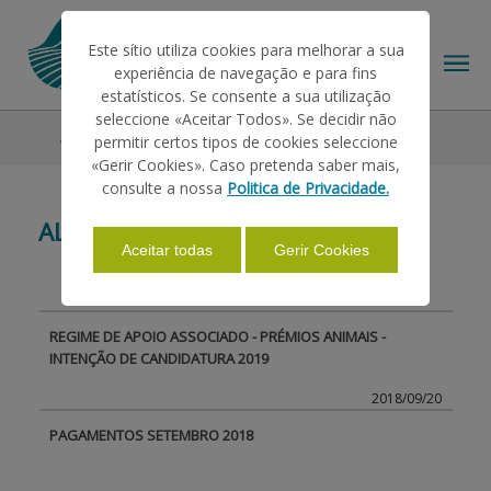
Este sítio utiliza cookies para melhorar a sua
experiência de navegação e para fins
estatísticos. Se consente a sua utilização
seleccione «Aceitar Todos». Se decidir não
All News
permitir certos tipos de cookies seleccione
THE IFAP
«Gerir Cookies». Caso pretenda saber mais,
consulte a nossa
Politica de Privacidade.
ALL NEWS
HELP/SUPPORT
Aceitar todas
Gerir Cookies
INFORMATIONS
REGIME DE APOIO ASSOCIADO - PRÉMIOS ANIMAIS -
INTENÇÃO DE CANDIDATURA 2019
STATISTICS
2018/09/20
PAGAMENTOS SETEMBRO 2018
PAYMENTS