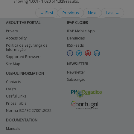
Showing
1,001
-
1,020
of
1,329
results.
← First
Previous
Next
Last →
ABOUT THE PORTAL
IFAP CLOSER
Privacy
IFAP Mobile App
Accessibility
Denúncias
Política de Segurança de
RSS Feeds
Informação
Supported Browsers
Site Map
NEWSLETTER
Newsletter
USEFUL INFORMATION
Subscrição
Contacts
FAQ's
Useful Links
Prices Table
Norma ISO/IEC 27001:2022
DOCUMENTATION
Manuals