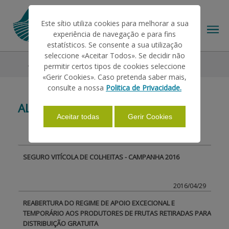
Este sítio utiliza cookies para melhorar a sua
experiência de navegação e para fins
estatísticos. Se consente a sua utilização
seleccione «Aceitar Todos». Se decidir não
All News
permitir certos tipos de cookies seleccione
THE IFAP
«Gerir Cookies». Caso pretenda saber mais,
consulte a nossa
Politica de Privacidade.
ALL NEWS
HELP/SUPPORT
Aceitar todas
Gerir Cookies
INFORMATIONS
SEGURO VITÍCOLA DE COLHEITAS - CAMPANHA 2016
STATISTICS
2016/04/29
REABERTURA DO REGIME DE APOIO EXCECIONAL E
TEMPORÁRIO AOS PRODUTORES DE FRUTAS RETIRADAS PARA
PAYMENTS
DISTRIBUIÇÃO GRATUITA