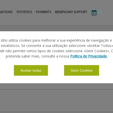
MATIONS
STATISTICS
PAYMENTS
BENEFICIARY SUPPORT
 sítio utiliza cookies para melhorar a sua experiência de navegação e
s estatísticos. Se consente a sua utilização seleccione «Aceitar Todos»
idir não permitir certos tipos de cookies seleccione «Gerir Cookies». 
pretenda saber mais, consulte a nossa
Politica de Privacidade.
Aceitar todas
Gerir Cookies
OS "O QUE PODE ESTAR A MUDAR"