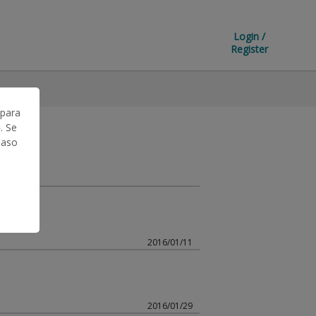
Login /
Register
 para
. Se
Caso
2016/01/11
2016/01/29