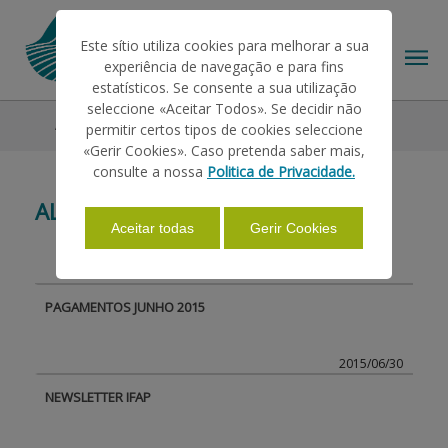
Este sítio utiliza cookies para melhorar a sua
experiência de navegação e para fins
estatísticos. Se consente a sua utilização
seleccione «Aceitar Todos». Se decidir não
All News
permitir certos tipos de cookies seleccione
THE IFAP
«Gerir Cookies». Caso pretenda saber mais,
consulte a nossa
Politica de Privacidade.
ALL NEWS
HELP/SUPPORT
Aceitar todas
Gerir Cookies
INFORMATIONS
PAGAMENTOS JUNHO 2015
STATISTICS
2015/06/30
NEWSLETTER IFAP
PAYMENTS