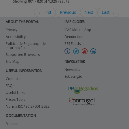
Showing
801
-
820
of
1,329
results.
← First
Previous
Next
Last →
ABOUT THE PORTAL
IFAP CLOSER
Privacy
IFAP Mobile App
Accessibility
Denúncias
Política de Segurança de
RSS Feeds
Informação
Supported Browsers
Site Map
NEWSLETTER
Newsletter
USEFUL INFORMATION
Subscrição
Contacts
FAQ's
Useful Links
Prices Table
Norma ISO/IEC 27001:2022
DOCUMENTATION
Manuals