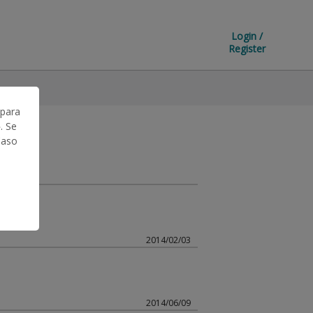
Login /
Register
 para
. Se
Caso
2014/02/03
2014/06/09