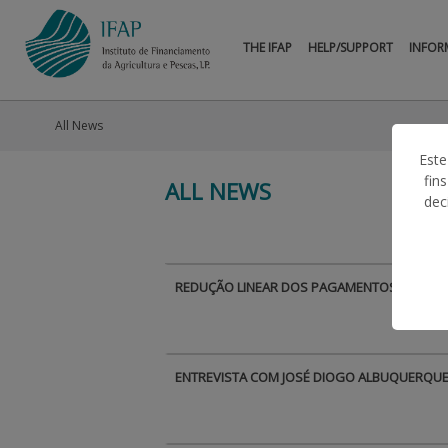
THE IFAP
HELP/SUPPORT
INFOR
All News
Este
fin
ALL NEWS
dec
REDUÇÃO LINEAR DOS PAGAMENTOS DIRETOS
ENTREVISTA COM JOSÉ DIOGO ALBUQUERQUE