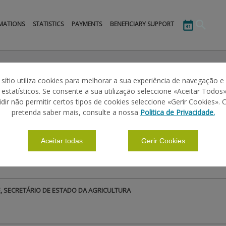
MATIONS
STATISTICS
PAYMENTS
BENEFICIARY SUPPORT
 sítio utiliza cookies para melhorar a sua experiência de navegação e
s estatísticos. Se consente a sua utilização seleccione «Aceitar Todos»
idir não permitir certos tipos de cookies seleccione «Gerir Cookies». 
pretenda saber mais, consulte a nossa
Politica de Privacidade.
Aceitar todas
Gerir Cookies
 PARA 2014
, SECRETÁRIO DE ESTADO DA AGRICULTURA