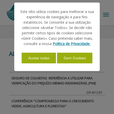
Este sítio utiliza cookies para melhorar a sua
experiência de navegação e para fins
estatísticos. Se consente a sua utilização
seleccione «Aceitar Todos». Se decidir não
All News
permitir certos tipos de cookies seleccione
THE IFAP
«Gerir Cookies». Caso pretenda saber mais,
consulte a nossa
Politica de Privacidade.
ALL NEWS
HELP/SUPPORT
Aceitar todas
Gerir Cookies
INFORMATIONS
SEGURO DE COLHEITAS  REFERÊNCIA A UTILIZAR PARA
VERIFICAÇÃO DO PREJUÍZO MÍNIMO INDEMNIZÁVEL (PMI)
STATISTICS
2014/12/01
CONFERÊNCIA "COMPROMISSO PARA O CRESCIMENTO
VERDE, AGRICULTURA E FLORESTAS"
PAYMENTS