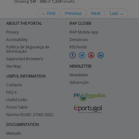
Showing
541
-
560
of
1,329
results.
← First
Previous
Next
Last →
ABOUT THE PORTAL
IFAP CLOSER
Privacy
IFAP Mobile App
Accessibility
Denúncias
Política de Segurança de
RSS Feeds
Informação
Supported Browsers
Site Map
NEWSLETTER
Newsletter
USEFUL INFORMATION
Subscrição
Contacts
FAQ's
Useful Links
Prices Table
Norma ISO/IEC 27001:2022
DOCUMENTATION
Manuals